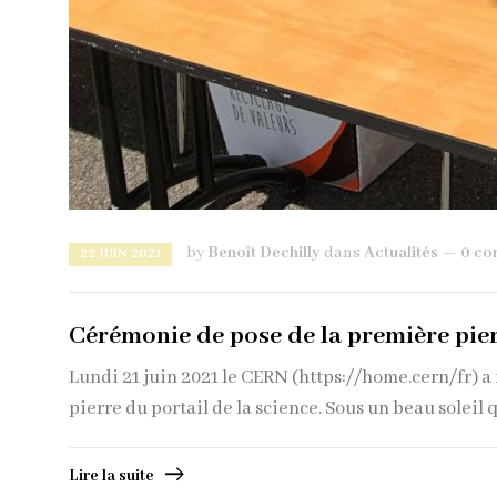
by
Benoît Dechilly
dans
Actualités
0 co
22 JUIN 2021
Cérémonie de pose de la première pier
Lundi 21 juin 2021 le CERN (https://home.cern/fr) a
pierre du portail de la science. Sous un beau soleil 
Lire la suite